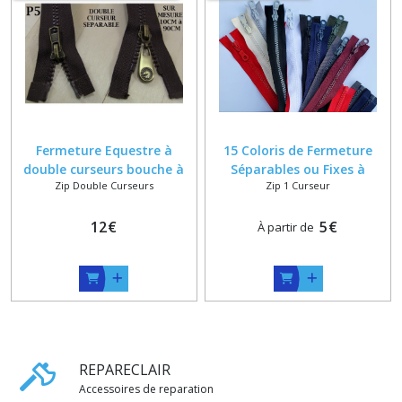
Fermeture Equestre à
15 Coloris de Fermeture
double curseurs bouche à
Séparables ou Fixes à
Zip Double Curseurs
Zip 1 Curseur
bouche sur mesure , Marron
Glissiere Plastique Injecté 6
, Blanc , Noir , Marine ou
mm sur Mesure
12
Gris
€
5
€
À partir de
REPARECLAIR
Accessoires de reparation