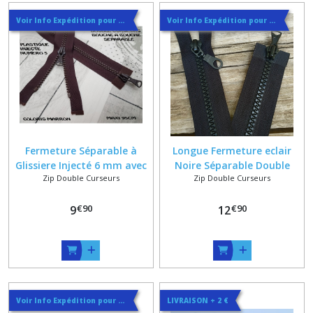
Voir Info Expédition pour Régler les Frais de Port au Meilleur Prix , En haut d'ecran à Droite
Voir Info Expédition pour Régler les Frais de Port au Meilleur Prix , En haut d'ecran à Droite
Fermeture Séparable à
Longue Fermeture eclair
Glissiere Injecté 6 mm avec
Noire Séparable Double
Zip Double Curseurs
Zip Double Curseurs
Double Curseurs Bouche à
Curseurs 105 cm maxi ,
Bouche en Blanc , Marine ,
Glissiere Plastique Injectée
€
90
€
90
Gris ou Marron
9
Sur Mesure
12
Voir Info Expédition pour Régler les Frais de Port au Meilleur Prix , En haut d'ecran à Droite
LIVRAISON + 2 €