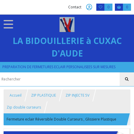
Contact
0
0
LA BIDOUILLERIE à CUXAC
D'AUDE
PREPARATION DE FERMETURES ECLAIR PERSONALISEES SUR MESURES
Accueil
ZIP PLASTIQUE
ZIP INJECTE 5V
Zip double curseurs
Fermeture eclair Réversible Double Curseurs , Glissiere Plastique
Injectée Sur Mesure , Blanc , Marron , Gris ou Marine