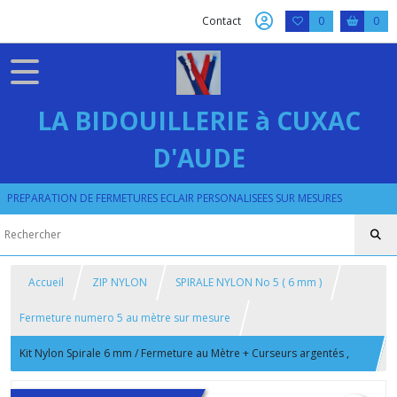
Contact
0
0
LA BIDOUILLERIE à CUXAC
D'AUDE
PREPARATION DE FERMETURES ECLAIR PERSONALISEES SUR MESURES
Accueil
ZIP NYLON
SPIRALE NYLON No 5 ( 6 mm )
Fermeture numero 5 au mètre sur mesure
Kit Nylon Spirale 6 mm / Fermeture au Mètre + Curseurs argentés ,
Nickel , Vieux Laiton ou Doré