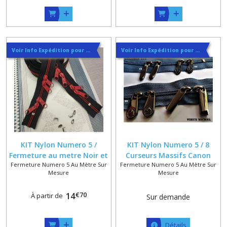
Voir Info Expédition pour Régler les Frais de Port au Meilleur Prix , En haut d'ecran à Droite
Voir Info Expédition pour Régler les Frais de Port au Meilleur Prix , En haut d'ecran à Droite
KIT Nylon Numero 5 /
KIT Nylon Numero 5 / 8
Fermeture au metre Noir et
Curseurs Massifs Canon
Fermeture Numero 5 Au Mètre Sur
Fermeture Numero 5 Au Mètre Sur
Rouge 6 mm + Curseurs
Brillants montés sur 2.5
Mesure
Mesure
montés et arrets
Metres de Fermeture au
mètre 6 mm , 50 coloris au
€
70
14
À partir de
Sur demande
choix + Arrets à Griffes
Détails