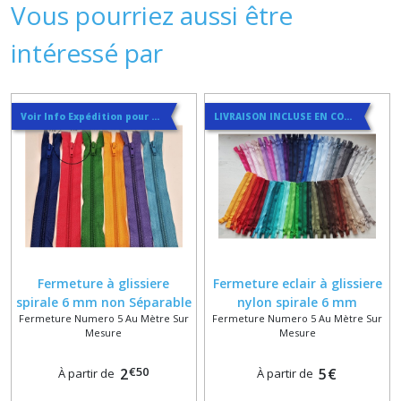
Vous pourriez aussi être
intéressé par
Voir Info Expédition pour Régler les Frais de Port au Meilleur Prix , En haut d'ecran à Droite
LIVRAISON INCLUSE EN COURRIER SUIVI
Fermeture à glissiere
Fermeture eclair à glissiere
spirale 6 mm non Séparable
nylon spirale 6 mm
Fermeture Numero 5 Au Mètre Sur
Fermeture Numero 5 Au Mètre Sur
pour Vêtement sur Mesure
séparable ou fixe sur
Mesure
Mesure
dans 45 Coloris
mesure jusqu'à 65 cm dans
45 coloris
€
50
2
5
€
À partir de
À partir de