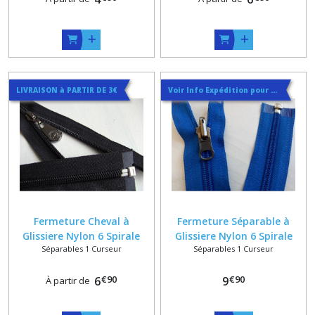
LIVRAISON à PARTIR DE 3€
Voir Info Expédition pour Régler les Frais de Port au Meilleur Prix , En haut d'ecran à Droite
Fermeture Cheval à
Fermeture Séparable à
Glissiere Nylon 6 Spirale
Glissiere Nylon 6 Spirale
Séparables 1 Curseur
Séparables 1 Curseur
spéciale gilet leger sur
Reversible pour vêtements
mesure dans 50 Coloris
legers sur mesure dans 48
€
90
€
90
6
coloris
9
À partir de