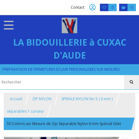
Contact
0
0
LA BIDOUILLERIE à CUXAC
D'AUDE
PREPARATION DE FERMETURES ECLAIR PERSONALISEES SUR MESURES
Accueil
ZIP NYLON
SPIRALE NYLON No 5 ( 6 mm )
séparables 1 curseur
50 Coloris sur Mesure de Zip Séparable Nylon 6 mm Spécial Gilet
léger + Tirette Goutte d'eau