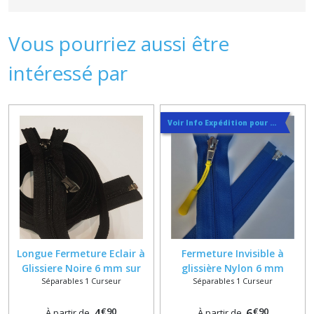
Vous pourriez aussi être
intéressé par
Voir Info Expédition pour Régler les Frais de Port au Meilleur Prix , En haut d'ecran à Droite
Longue Fermeture Eclair à
Fermeture Invisible à
Glissiere Noire 6 mm sur
glissière Nylon 6 mm
Séparables 1 Curseur
Séparables 1 Curseur
mesure pour ameublement
Spirale sur mesure dans 50
coloris
€
90
€
90
4
6
À partir de
À partir de