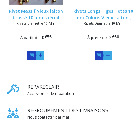
Rivet Massif Vieux laiton
Rivets Longs Tiges Tetes 10
brossé 10 mm spécial
mm Coloris Vieux Laiton ,
Rivets Diametre 10 Mm
Rivets Diametre 10 Mm
Maroquinerie Haut de
Epaisseur maxi 11 mm
Gamme
€
55
€
50
0
2
À partir de
À partir de
REPARECLAIR
Accessoires de reparation
REGROUPEMENT DES LIVRAISONS
Nous contacter par mail