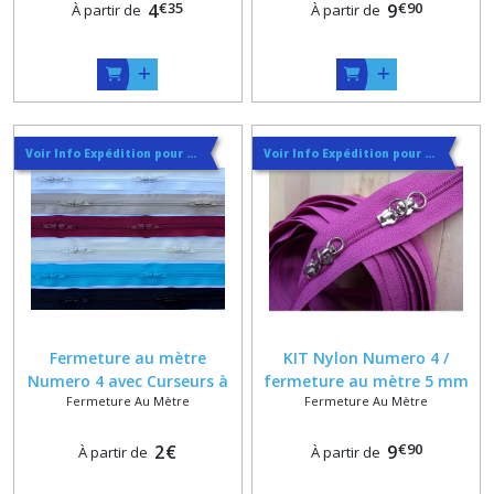
€
35
€
90
4
9
À partir de
À partir de
Voir Info Expédition pour Régler les Frais de Port au Meilleur Prix , En haut d'ecran à Droite
Voir Info Expédition pour Régler les Frais de Port au Meilleur Prix , En haut d'ecran à Droite
Fermeture au mètre
KIT Nylon Numero 4 /
Numero 4 avec Curseurs à
fermeture au mètre 5 mm
Fermeture Au Mètre
Fermeture Au Mètre
Freins dans 11 coloris de zip
+ Curseurs Anneaux 10 mm
, Beige Marron Noir
€
90
2
€
Bordeaux Violet Jaune Fluo
9
À partir de
À partir de
Grenat