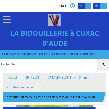
Contact
0
0
LA BIDOUILLERIE à CUXAC
D'AUDE
PREPARATION DE FERMETURES ECLAIR PERSONALISEES SUR MESURES
Accueil
ZIP NYLON
SPIRALE NYLON No 4 ( 5 mm )
Fermeture au mètre
Fermeture au mètre en nylon spiralé 5 mm ykk jaune fluo avec ou
sans curseurs