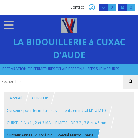
Contact
0
0
LA BIDOUILLERIE à CUXAC
D'AUDE
PREPARATION DE FERMETURES ECLAIR PERSONALISEES SUR MESURES
Accueil
CURSEUR
Curseurs pour fermetures avec dents en métal M1 à M10
CURSEUR No 1 , 2 et 3 MAILLE METAL DE 3.2 , 3.8 et 4.5 mm
Curseur Anneaux Doré No 3 Special Maroquinerie