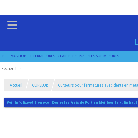
PREPARATION DE FERMETURES ECLAIR PERSONALISEES SUR MESURES
Accueil
CURSEUR
Curseurs pour fermetures avec dents en mét
Voir Info Expédition pour Régler les Frais de Port au Meilleur Prix , En haut