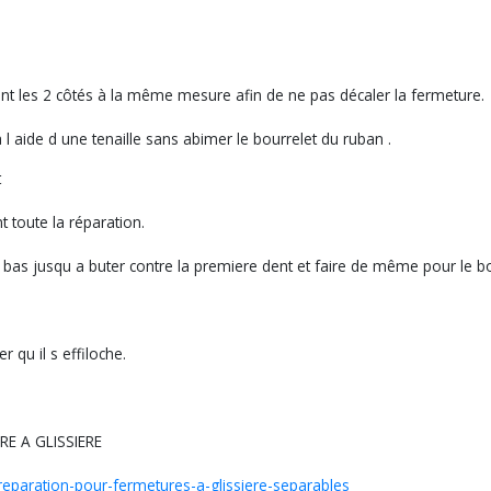
nt les 2 côtés à la même mesure afin de ne pas décaler la fermeture.
l aide d une tenaille sans abimer le bourrelet du ruban .
t
nt toute la réparation.
e bas jusqu a buter contre la premiere dent et faire de même pour le bo
 qu il s effiloche.
E A GLISSIERE
-reparation-pour-fermetures-a-glissiere-separables