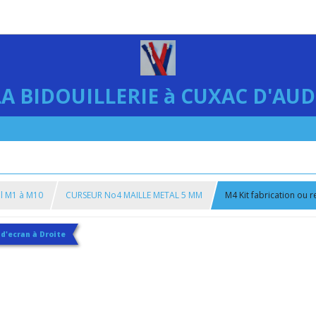
LA BIDOUILLERIE à CUXAC D'AUD
al M1 à M10
CURSEUR No4 MAILLE METAL 5 MM
M4 Kit fabrication ou 
 d'ecran à Droite