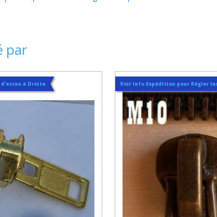
é par
t d'ecran à Droite
Voir Info Expédition pour Régler les