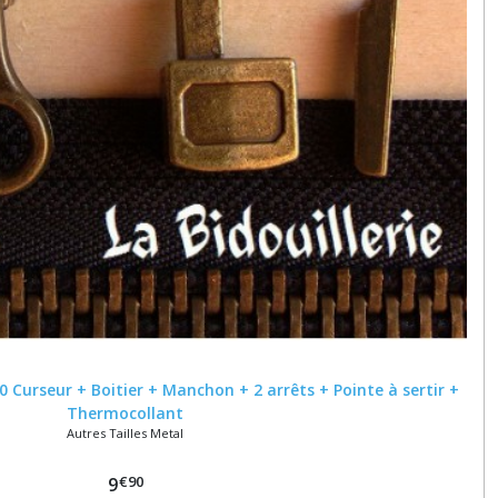
0 Curseur + Boitier + Manchon + 2 arrêts + Pointe à sertir +
Thermocollant
Autres Tailles Metal
€
90
9