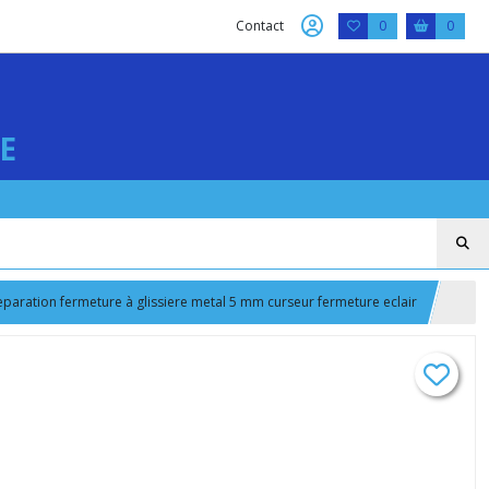
Contact
0
0
E
reparation fermeture à glissiere metal 5 mm curseur fermeture eclair