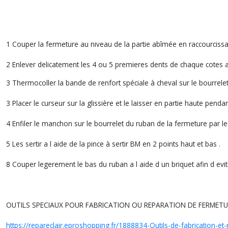
1 Couper la fermeture au niveau de la partie abîmée en raccourcissa
2 Enlever delicatement les 4 ou 5 premieres dents de chaque cotes a 
3 Thermocoller la bande de renfort spéciale à cheval sur le bourrele
3 Placer le curseur sur la glissière et le laisser en partie haute penda
4 Enfiler le manchon sur le bourrelet du ruban de la fermeture par l
5 Les sertir a l aide de la pince à sertir BM en 2 points haut et bas .
8 Couper legerement le bas du ruban a l aide d un briquet afin d eviter
OUTILS SPECIAUX POUR FABRICATION OU REPARATION DE FERMETUR
https://repareclair.eproshopping.fr/1888834-Outils-de-fabrication-et