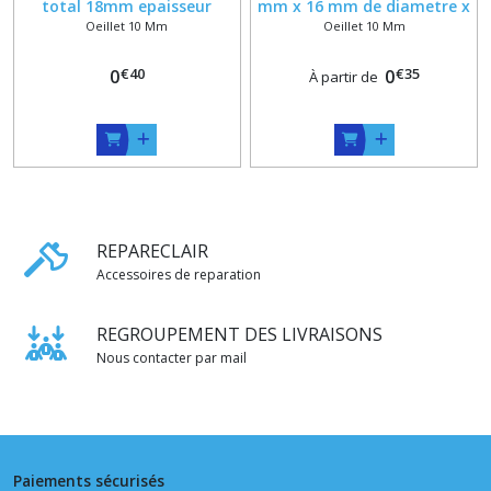
total 18mm epaisseur
mm x 16 mm de diametre x
Oeillet 10 Mm
Oeillet 10 Mm
6.8mm TROU 10 mm
5 mm de hauteur avec
contres rondelles
€
40
€
35
0
0
À partir de
REPARECLAIR
Accessoires de reparation
REGROUPEMENT DES LIVRAISONS
Nous contacter par mail
Paiements sécurisés