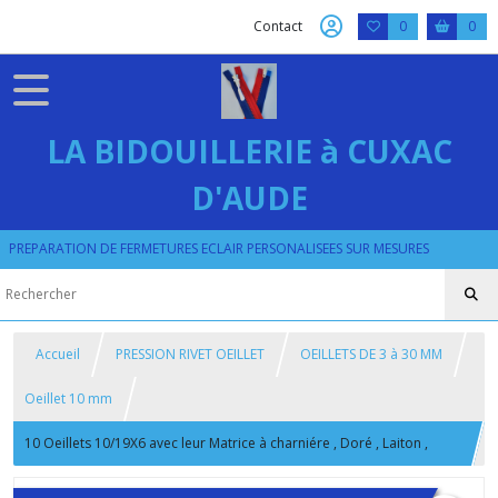
Contact
0
0
LA BIDOUILLERIE à CUXAC
D'AUDE
PREPARATION DE FERMETURES ECLAIR PERSONALISEES SUR MESURES
Accueil
PRESSION RIVET OEILLET
OEILLETS DE 3 à 30 MM
Oeillet 10 mm
10 Oeillets 10/19X6 avec leur Matrice à charniére , Doré , Laiton ,
Argenté , Oeillets 10 mm / 18mm