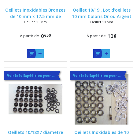
Oeillets Inoxidables Bronzes
Oeillet 10/19 , Lot d'oeillets
de 10 mm x 17.5 mm de
10 mm Coloris Or ou Argent
Oeillet 10 Mm
Oeillet 10 Mm
diametre x 6 mm de
hauteur avec contres
€
50
rondelles
0
10
€
À partir de
À partir de
Voir Info Expédition pour Régler les Frais de Port au Meilleur Prix , En haut d'ecran à Droite
Voir Info Expédition pour Régler les Frais de Port au Meilleur Prix , En haut d'ecran à Droite
Oeillets 10/18X7 diametre
Oeillets Inoxidables de 10