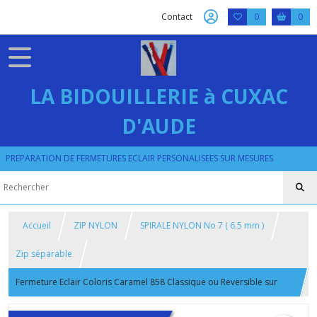
Contact
0
0
LA BIDOUILLERIE à CUXAC
D'AUDE
PREPARATION DE FERMETURES ECLAIR PERSONALISEES SUR MESURES
Accueil
ZIP NYLON
SPIRALE NYLON No 7 ( 6.5 mm )
Zip séparable
Fermeture Eclair Coloris Caramel 858 Classique ou Reversible sur
mesure jusqu'à 62 cm