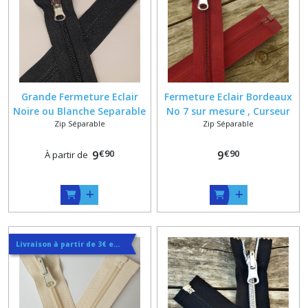
Grande Fermeture Eclair
Fermeture Eclair Bordeaux
Noire ou Blanche Separable
No 7 sur mesure , Curseur
Zip Séparable
Zip Séparable
Reversible à Glissiere Spirale
Argenté reversible ou
6 , 5 mm Sur Mesure jusqu'à
massif
€
90
€
90
200 cm
9
9
À partir de
Livraison à partir de 3€ en courrier suivi