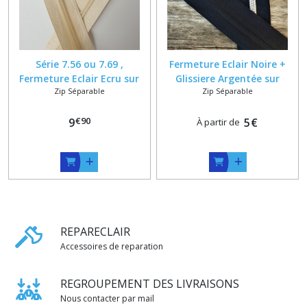
Série 7.56 ou 7.69 ,
Fermeture Eclair Noire +
Fermeture Eclair Ecru sur
Glissiere Argentée sur
Zip Séparable
Zip Séparable
mesure Classique ou
mesure Classique ou
Reversible , Longueur maxi
Reversible , Longueur maxi
€
90
62 cm , 20 25 30 35 40 45 50
9
62 cm
5
€
À partir de
55 60
REPARECLAIR
Accessoires de reparation
REGROUPEMENT DES LIVRAISONS
Nous contacter par mail