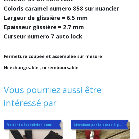
Coloris caramel numero 858 sur nuancier
Largeur de glissière = 6.5 mm
Epaisseur glissière = 2.7 mm
Curseur numero 7 auto lock
Fermeture coupée et assemblée sur mesure
Ni échangeable , ni remboursable
Vous pourriez aussi être
intéressé par
Voir Info Expédition pour Régler les Frais de Port au Meilleur Prix , En haut d'ecran à Droite
Livraison par la poste à partir de 3€