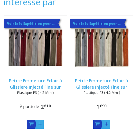
intéressé par
Voir Info Expédition pour Régler les Frais de Port au Meilleur Prix , En haut d'ecran à Droite
Voir Info Expédition pour Régler les Frais de Port au Meilleur Prix , En haut d'ecran à Droite
Petite Fermeture Eclair à
Petite Fermeture Eclair à
Glissiere Injecté Fine sur
Glissiere Injecté Fine sur
Plastique P3 ( 4.2 Mm )
Plastique P3 ( 4.2 Mm )
Mesure Maxi 16 cm / 10
Mesure Maxi 14 cm / 10
coloris
coloris
€
10
€
90
2
1
À partir de