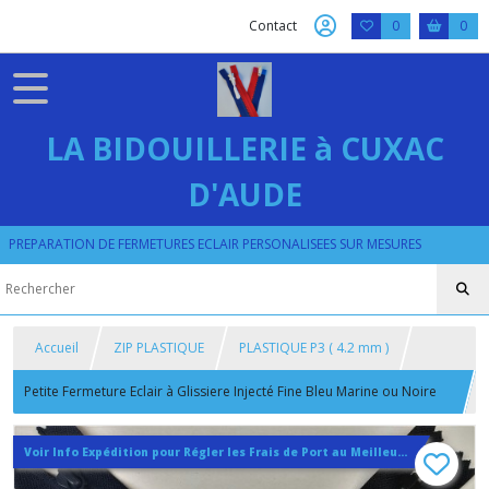
Contact
0
0
LA BIDOUILLERIE à CUXAC
D'AUDE
PREPARATION DE FERMETURES ECLAIR PERSONALISEES SUR MESURES
Accueil
ZIP PLASTIQUE
PLASTIQUE P3 ( 4.2 mm )
Petite Fermeture Eclair à Glissiere Injecté Fine Bleu Marine ou Noire
sur Mesure Maxi 18cm
Voir Info Expédition pour Régler les Frais de Port au Meilleur Prix , En haut d'ecran à Droite