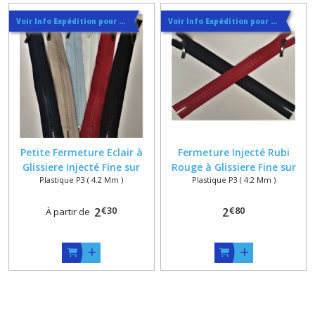
Voir Info Expédition pour Régler les Frais de Port au Meilleur Prix , En haut d'ecran à Droite
Voir Info Expédition pour Régler les Frais de Port au Meilleur Prix , En haut d'ecran à Droite
Petite Fermeture Eclair à
Fermeture Injecté Rubi
Glissiere Injecté Fine sur
Rouge à Glissiere Fine sur
Plastique P3 ( 4.2 Mm )
Plastique P3 ( 4.2 Mm )
Mesure Maxi 18 cm / 6
Mesure Maxi 22 cm
coloris
€
30
€
80
2
2
À partir de