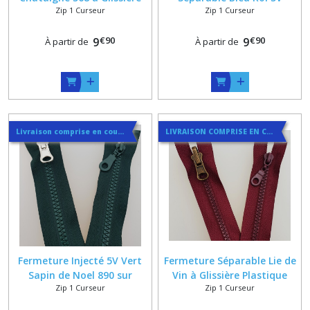
Zip 1 Curseur
Zip 1 Curseur
Plastique Injecte Sur
Classique ou Réversible sur
Mesure Maxi 80 cm +
Mesure
€
90
€
90
Option Reversible
9
9
À partir de
À partir de
Livraison comprise en courrier suivi
LIVRAISON COMPRISE EN COURRIER SUIVI
Fermeture Injecté 5V Vert
Fermeture Séparable Lie de
Sapin de Noel 890 sur
Vin à Glissière Plastique
Zip 1 Curseur
Zip 1 Curseur
Mesure Jusqu'à 80 cm
Injecte Sur Mesure Maxi 80
cm + Option Reversible