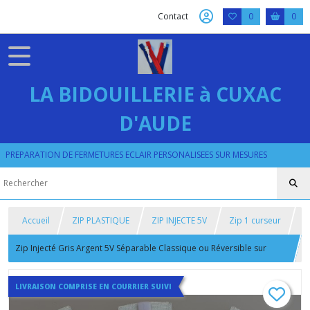
Contact
0
0
LA BIDOUILLERIE à CUXAC
D'AUDE
PREPARATION DE FERMETURES ECLAIR PERSONALISEES SUR MESURES
Accueil
ZIP PLASTIQUE
ZIP INJECTE 5V
Zip 1 curseur
Zip Injecté Gris Argent 5V Séparable Classique ou Réversible sur
Mesure
LIVRAISON COMPRISE EN COURRIER SUIVI