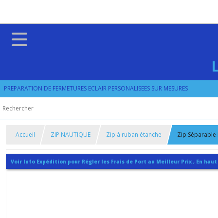
PREPARATION DE FERMETURES ECLAIR PERSONALISEES SUR MESURES
Accueil
ZIP NAUTIQUE
Zip à ruban étanche
Zip Séparable
Voir Info Expédition pour Régler les Frais de Port au Meilleur Prix , En haut