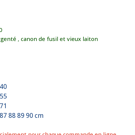
90
rgenté , canon de fusil et vieux laiton
 40
 55
 71
 87
88 89 90 cm
écialement pour chaque commande en ligne