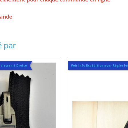
mande
é par
t d'ecran à Droite
Voir Info Expédition pour Régler les