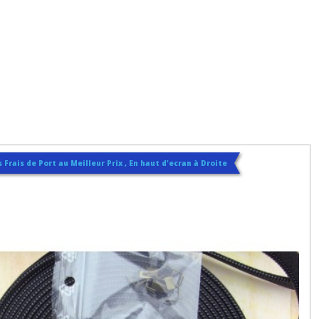
 Frais de Port au Meilleur Prix , En haut d'ecran à Droite