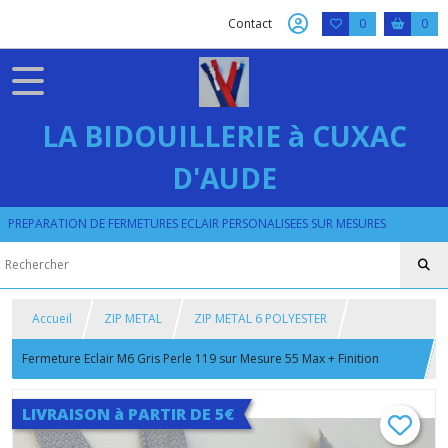
Contact
0
0
LA BIDOUILLERIE à CUXAC
D'AUDE
PREPARATION DE FERMETURES ECLAIR PERSONALISEES SUR MESURES
Accueil
ZIP METAL
ZIP METAL 6 POLYESTER
Fermeture Eclair M6 Gris Perle 119 sur Mesure 55 Max + Finition
Bronze ou Doré Satiné
LIVRAISON à PARTIR DE 5€