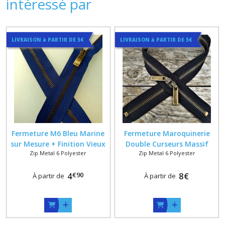
intéressé par
LIVRAISON à PARTIR DE 5€
LIVRAISON à PARTIR DE 5€
Fermeture M6 Bleu Marine
Fermeture Maroquinerie
sur Mesure + Finition Vieux
Double Curseurs Massif
Zip Metal 6 Polyester
Zip Metal 6 Polyester
Laiton
Bronzes Dos à Dos dans 15
Coloris de Ruban sur
€
90
4
Mesure
8
€
À partir de
À partir de