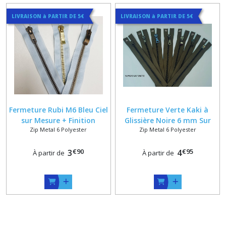
LIVRAISON à PARTIR DE 5€
LIVRAISON à PARTIR DE 5€
Fermeture Rubi M6 Bleu Ciel
Fermeture Verte Kaki à
sur Mesure + Finition
Glissière Noire 6 mm Sur
Zip Metal 6 Polyester
Zip Metal 6 Polyester
Bronze , Vieux laiton , Or ou
Mesure Jusqu'à 50 cm
Doré Poli
€
90
€
95
3
4
À partir de
À partir de