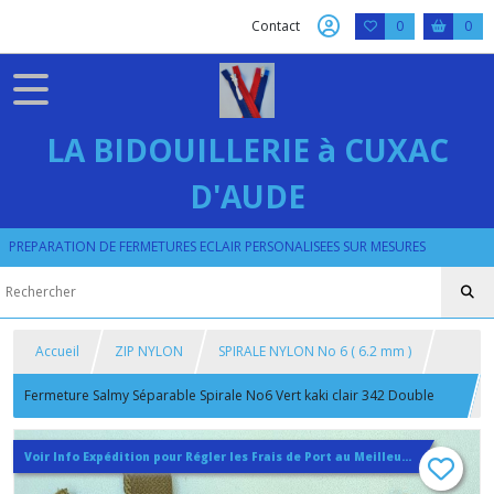
Contact
0
0
LA BIDOUILLERIE à CUXAC
D'AUDE
PREPARATION DE FERMETURES ECLAIR PERSONALISEES SUR MESURES
Accueil
ZIP NYLON
SPIRALE NYLON No 6 ( 6.2 mm )
Fermeture Salmy Séparable Spirale No6 Vert kaki clair 342 Double
Curseurs Bouche à Bouche sur Mesure
Voir Info Expédition pour Régler les Frais de Port au Meilleur Prix , En haut d'ecran à Droite