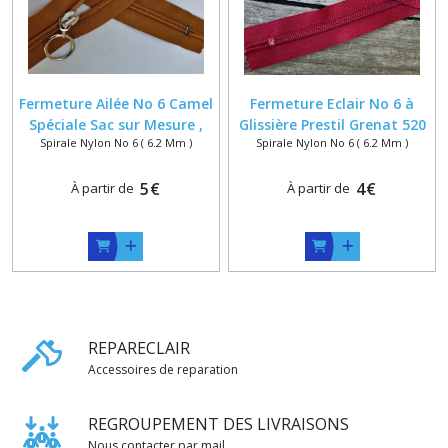
Fermeture Ailée No 6 Camel
Fermeture Eclair No 6 à
Spéciale Sac sur Mesure ,
Glissière Prestil Grenat 520
Spirale Nylon No 6 ( 6.2 Mm )
Spirale Nylon No 6 ( 6.2 Mm )
Double curseurs Anneaux
sur Mesure , 1 Curseur ou
Argentés sur Glissière
Double Curseurs Argentés
Spiralé
5
€
4
€
À partir de
À partir de
REPARECLAIR
Accessoires de reparation
REGROUPEMENT DES LIVRAISONS
Nous contacter par mail