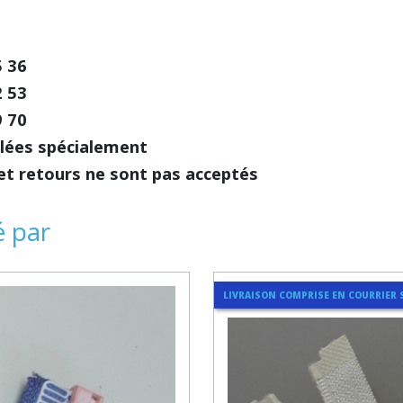
5 36
2 53
9 70
blées spécialement
et retours ne sont pas acceptés
é par
LIVRAISON COMPRISE EN COURRIER 