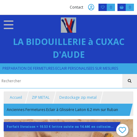
Contact
0
0
LA BIDOUILLERIE à CUXAC
D'AUDE
PREPARATION DE FERMETURES ECLAIR PERSONALISEES SUR MESURES
Accueil
ZIP METAL
Destockage zip metal
Anciennes Fermetures Eclair à Glissière Laiton 6.2 mm sur Ruban
Coton Beige 54 Centimètres
Forfait livraison = 10.53 € lettre suivie ou 14.44€ en colissimo quelque soit la quantité