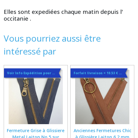
Elles sont expediées chaque matin depuis l'
occitanie .
Vous pourriez aussi être
intéressé par
Voir Info Expédition pour Régler les Frais de Port au Meilleur Prix , En haut d'ecran à Droite
Forfait livraison = 10.53 € lettre suivie ou 14.44€ en colissimo quelque soit la quantité
Fermeture Grise à Glissiere
Anciennes Fermetures Chic
Metal Laiton No 5 sur
à Glissière Laiton 6.2 mm