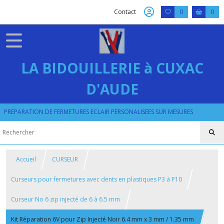
Contact
0
0
LA BIDOUILLERIE à CUXAC
D'AUDE
PREPARATION DE FERMETURES ECLAIR PERSONALISEES SUR MESURES
Accueil
CURSEUR
Curseurs pour fermetures avec dents en plastiques P3 à P10
Curseur No 6 zip injecté de 6 à 6.5 mm
Kit Réparation 6V pour Zip Injecté Noir 6.4 mm x 3 mm / 1.35 mm