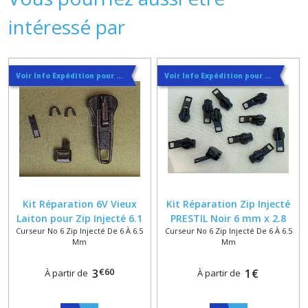
intéressé par
Voir Info Expédition pour Régler les Frais de Port au Meilleur Prix , En haut d'ecran à Droite
Voir Info Expédition pour Régler les Frais de Port au Meilleur Prix , En haut d'ecran à Droite
Kit Réparation 6V Vieux
Kit Réparation Zip Injecté
Laiton pour Zip Injecté 6.1
PRESTIL Noir 6 mm x 2.8
Curseur No 6 Zip Injecté De 6 À 6.5
Curseur No 6 Zip Injecté De 6 À 6.5
mm x 3 mm / 1.25 mm
mm / 1.2 mm
Mm
Mm
€
60
3
1
€
À partir de
À partir de