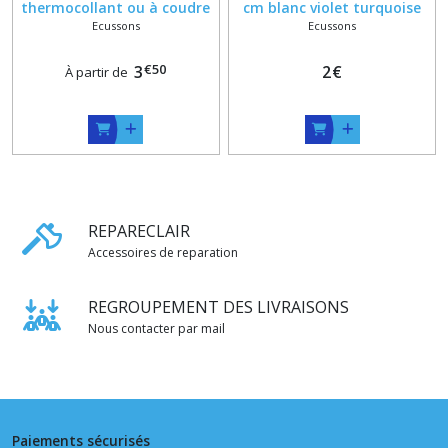
thermocollant ou à coudre
cm blanc violet turquoise
Ecussons
Ecussons
pixar
jaune orange rose rouge
ecru noir vert kaki marron
€
50
3
bleu rouge
2
€
À partir de
REPARECLAIR
Accessoires de reparation
REGROUPEMENT DES LIVRAISONS
Nous contacter par mail
Paiements sécurisés