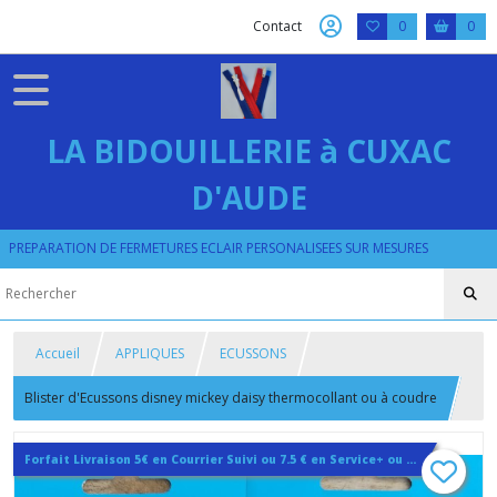
Contact
0
0
LA BIDOUILLERIE à CUXAC
D'AUDE
PREPARATION DE FERMETURES ECLAIR PERSONALISEES SUR MESURES
Accueil
APPLIQUES
ECUSSONS
Blister d'Ecussons disney mickey daisy thermocollant ou à coudre
Forfait Livraison 5€ en Courrier Suivi ou 7.5 € en Service+ ou 13.5€ en Colissimo