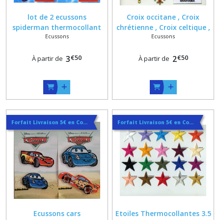
lot de 2 ecussons
Croix occitane , Croix
spiderman thermocollant
chrétienne , Croix celtique ,
Ecussons
Ecussons
ou a coudre
gothique ou templier ,
écusson thermocollant
€
50
€
50
3
2
À partir de
À partir de
Forfait Livraison 5€ en Courrier Suivi ou 7.5 € en Service+ ou 13.5€ en Colissimo
Forfait Livraison 5€ en Courrier Suivi ou 7.5 € en Service+ ou 13.5€ en Colissimo
Ecussons cars
Etoiles Thermocollantes 3.5