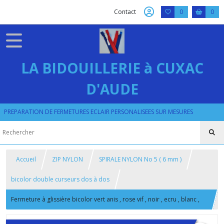
Contact
0
0
LA BIDOUILLERIE à CUXAC
D'AUDE
PREPARATION DE FERMETURES ECLAIR PERSONALISEES SUR MESURES
Accueil
ZIP NYLON
SPIRALE NYLON No 5 ( 6 mm )
bicolor double curseurs dos à dos
Fermeture à glissière bicolor vert anis , rose vif , noir , ecru , blanc ,
gris , zip fini ou au mètre