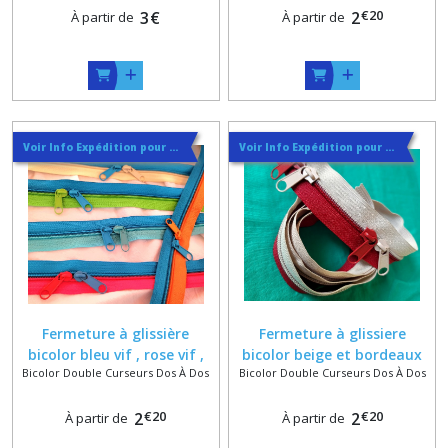
€
20
Curseurs Dos à Dos
3
€
2
À partir de
À partir de
Voir Info Expédition pour Régler les Frais de Port au Meilleur Prix , En haut d'ecran à Droite
Voir Info Expédition pour Régler les Frais de Port au Meilleur Prix , En haut d'ecran à Droite
Fermeture à glissière
Fermeture à glissiere
bicolor bleu vif , rose vif ,
bicolor beige et bordeaux
Bicolor Double Curseurs Dos À Dos
Bicolor Double Curseurs Dos À Dos
orange , turquoise , zip fini
par zip ou au mètre
ou au mètre
€
20
€
20
2
2
À partir de
À partir de