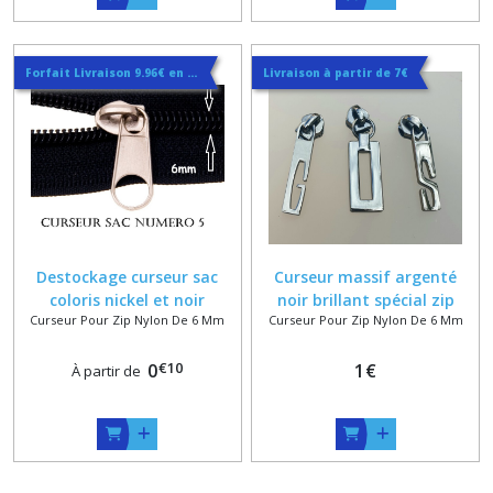
Forfait Livraison 9.96€ en courrier suivi
Livraison à partir de 7€
Destockage curseur sac
Curseur massif argenté
coloris nickel et noir
noir brillant spécial zip
Curseur Pour Zip Nylon De 6 Mm
Curseur Pour Zip Nylon De 6 Mm
numero 5 pour zip spirale
spirale de 6 mm
de 6 mm
€
10
0
1
€
À partir de