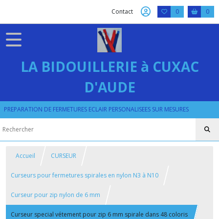
Contact
0
0
LA BIDOUILLERIE à CUXAC
D'AUDE
PREPARATION DE FERMETURES ECLAIR PERSONALISEES SUR MESURES
Accueil
CURSEUR
Curseurs pour fermetures spirales en nylon N3 à N10
Curseur pour zip nylon de 6 mm
Curseur special vétement pour zip 6 mm spirale dans 48 coloris