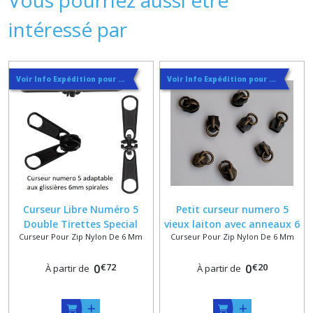
intéressé par
Voir Info Expédition pour Régler les Frais de Port au Meilleur Prix , En haut d'ecran à Droite
Voir Info Expédition pour Régler les Frais de Port au Meilleur Prix , En haut d'ecran à Droite
Curseur Libre Numéro 5
Petit curseur numero 5
Double Tirettes Special
vieux laiton avec anneaux 6
Curseur Pour Zip Nylon De 6 Mm
Curseur Pour Zip Nylon De 6 Mm
Fermeture en Nylon Spirale
mm intérieur , 9 mm
de 6 mm camping
extérieur , fil 1,5 mm
€
72
€
20
0
0
À partir de
À partir de