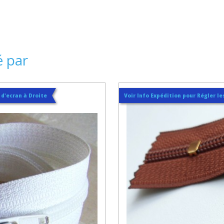
é par
t d'ecran à Droite
Voir Info Expédition pour Régler les