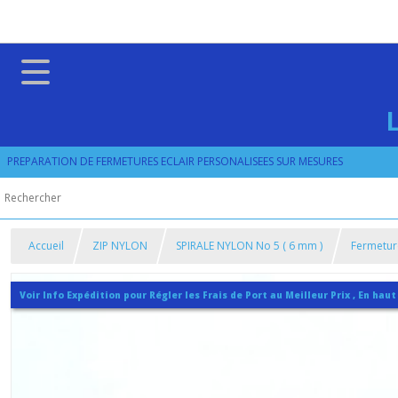
PREPARATION DE FERMETURES ECLAIR PERSONALISEES SUR MESURES
Accueil
ZIP NYLON
SPIRALE NYLON No 5 ( 6 mm )
Fermetur
Voir Info Expédition pour Régler les Frais de Port au Meilleur Prix , En haut