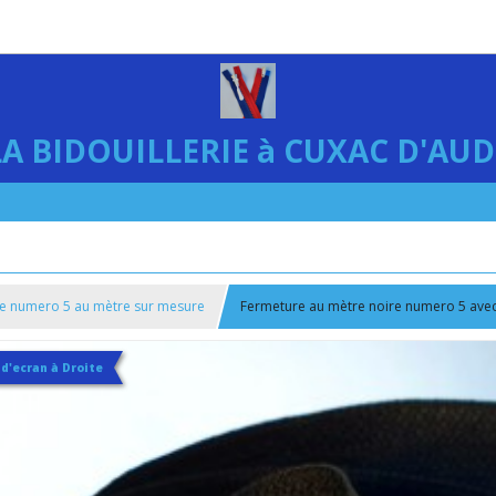
LA BIDOUILLERIE à CUXAC D'AUD
e numero 5 au mètre sur mesure
Fermeture au mètre noire numero 5 avec 
 d'ecran à Droite