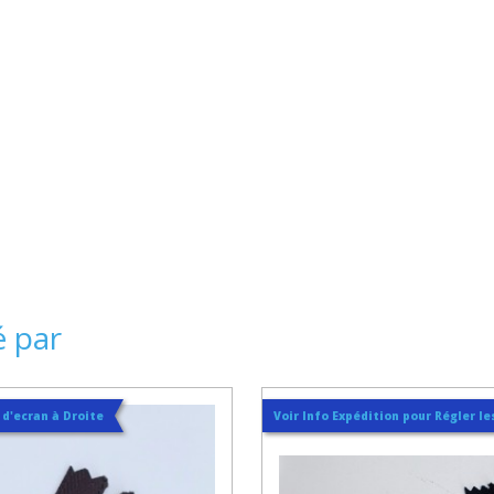
é par
t d'ecran à Droite
Voir Info Expédition pour Régler les