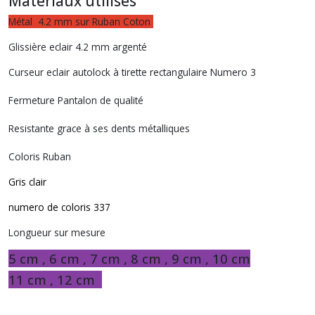
Matériaux utilisés
Métal 4.2 mm sur Ruban Coton
Glissière eclair 4.2 mm argenté
Curseur eclair autolock à tirette rectangulaire Numero 3
Fermeture Pantalon de qualité
Resistante grace à ses dents métalliques
Coloris Ruban
Gris clair
numero de coloris 337
Longueur sur mesure
5 cm , 6 cm , 7 cm , 8 cm , 9 cm , 10 cm
11 cm , 12 cm