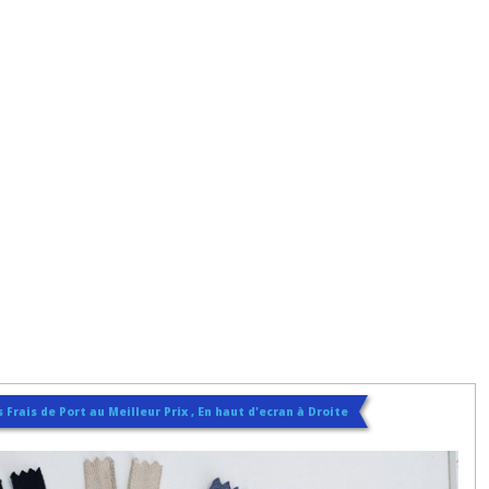
 Frais de Port au Meilleur Prix , En haut d'ecran à Droite