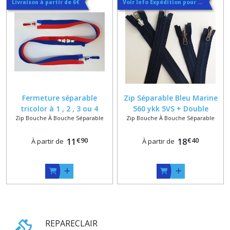
Livraison à partir de 6€
Voir Info Expédition pour Régler les Frais de Port au Meilleur Prix , En haut d'ecran à Droite
Fermeture séparable
Zip Séparable Bleu Marine
tricolor à 1 , 2 , 3 ou 4
560 ykk 5VS + Double
Zip Bouche À Bouche Séparable
Zip Bouche À Bouche Séparable
Curseurs ykk , 30 coloris ,
Curseurs Réversibles Bouche
Triple ou Quadruple
à Bouche sur Mesure
€
90
€
40
Curseur Composite sur
11
18
À partir de
À partir de
Mesure
REPARECLAIR