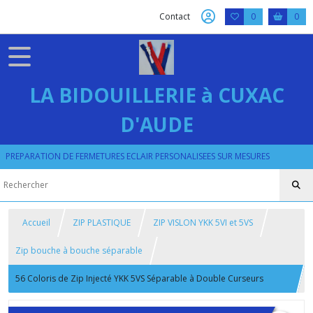
Contact
0
0
LA BIDOUILLERIE à CUXAC
D'AUDE
PREPARATION DE FERMETURES ECLAIR PERSONALISEES SUR MESURES
Accueil
ZIP PLASTIQUE
ZIP VISLON YKK 5VI et 5VS
Zip bouche à bouche séparable
56 Coloris de Zip Injecté YKK 5VS Séparable à Double Curseurs
Bouche à Bouche sur Mesure