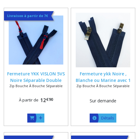
Livraison à partir de 7€
Fermeture YKK VISLON 5VS
Fermeture ykk Noire ,
Noire Séparable Double
Blanche ou Marine avec 1
Zip Bouche À Bouche Séparable
Zip Bouche À Bouche Séparable
Curseurs Bouche à Bouche
ou 2 Curseurs en Métal
sur Mesure
Massif sur Mesure
€
90
12
À partir de
Sur demande
Détails