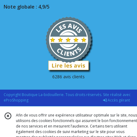
Note globale : 4,9/5
6286 avis clients
Copyright Boutique La-bidouillerie. Tous droits réservés. Site réalisé avec
eProShopping
Accès gérant
Afin de vous offrir une expérience utilisateur optimale sur le site, nous
utilisons des cookies fonctionnels qui assurent le bon fonctionnement
de nos services et en mesurent l’audience. Certains tiers utilisent
également des cookies de suivi marketing sur le site pour vous