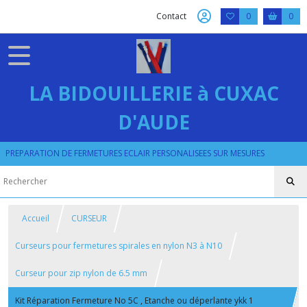
Contact
0
0
LA BIDOUILLERIE à CUXAC
D'AUDE
PREPARATION DE FERMETURES ECLAIR PERSONALISEES SUR MESURES
Accueil
CURSEUR
Curseurs pour fermetures spirales en nylon N3 à N10
Curseur pour zip nylon de 6.5 mm
Kit Réparation Fermeture No 5C , Etanche ou déperlante ykk 1