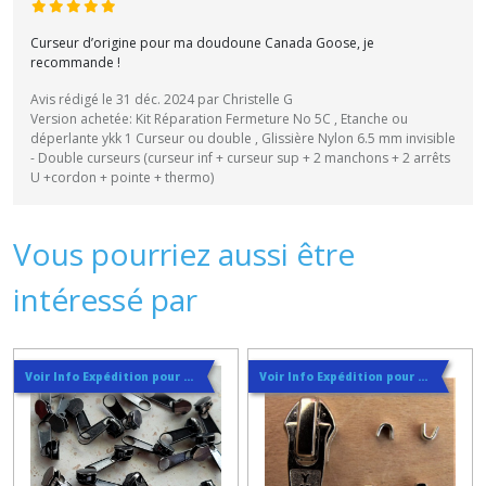
Curseur d’origine pour ma doudoune Canada Goose, je
recommande !
Avis rédigé le 31 déc. 2024 par Christelle G
Version achetée: Kit Réparation Fermeture No 5C , Etanche ou
déperlante ykk 1 Curseur ou double , Glissière Nylon 6.5 mm invisible
- Double curseurs (curseur inf + curseur sup + 2 manchons + 2 arrêts
U +cordon + pointe + thermo)
Vous pourriez aussi être
intéressé par
Voir Info Expédition pour Régler les Frais de Port au Meilleur Prix , En haut d'ecran à Droite
Voir Info Expédition pour Régler les Frais de Port au Meilleur Prix , En haut d'ecran à Droite