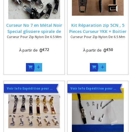
Curseur No 7 en Métal Noir
Kit Réparation zip 5CN , 5
Special glissiere spirale de
Pieces Curseur YKK + Boitier
Curseur Pour Zip Nylon De 6.5 Mm
Curseur Pour Zip Nylon De 6.5 Mm
6.5 mm
+ Manchon + Arrets
€
72
€
50
0
0
À partir de
À partir de
Voir Info Expédition pour Régler les Frais de Port au Meilleur Prix , En haut d'ecran à Droite
Voir Info Expédition pour Régler les Frais de Port au Meilleur Prix , En haut d'ecran à Droite