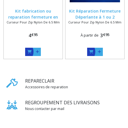
Kit fabrication ou
Kit Réparation Fermeture
reparation fermeture en
Déperlante à 1 ou 2
Curseur Pour Zip Nylon De 6.5 Mm
Curseur Pour Zip Nylon De 6.5 Mm
Nylon Spirale No5C / No7
Curseurs No 5C / 7 , Glissière
Curseur Reversible Massif
Nylon 6.5 mm invisible
€
95
€
95
Doré ou Argenté
4
3
À partir de
REPARECLAIR
Accessoires de reparation
REGROUPEMENT DES LIVRAISONS
Nous contacter par mail