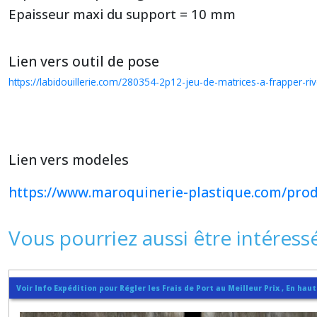
Epaisseur maxi du support = 10 mm
Lien vers outil de pose
https://labidouillerie.com/280354-2p12-jeu-de-matrices-a-frapper-ri
Lien vers modeles
https://www.maroquinerie-plastique.com/prod
Vous pourriez aussi être intéress
Voir Info Expédition pour Régler les Frais de Port au Meilleur Prix , En hau