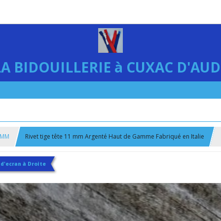
LA BIDOUILLERIE à CUXAC D'AUD
 MM
Rivet tige tête 11 mm Argenté Haut de Gamme Fabriqué en Italie
 d'ecran à Droite