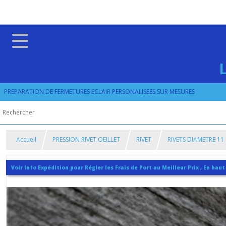
PREPARATION DE FERMETURES ECLAIR PERSONALISEES SUR MESURES
Accueil
PRESSION RIVET OEILLET
RIVET
RIVETS DIAMETRE 11
Voir Info Expédition pour Régler les Frais de Port au Meilleur Prix , En haut