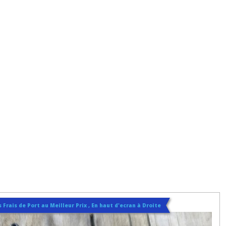
 Frais de Port au Meilleur Prix , En haut d'ecran à Droite