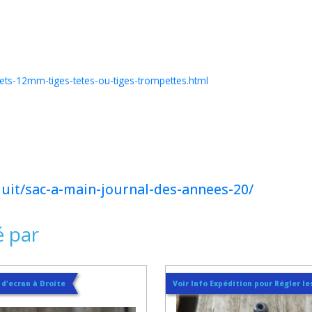
vets-12mm-tiges-tetes-ou-tiges-trompettes.html
uit/sac-a-main-journal-des-annees-20/
é par
t d'ecran à Droite
Voir Info Expédition pour Régler les