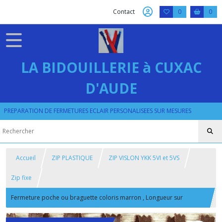
Contact
0
0
LA BIDOUILLERIE à CUXAC
D'AUDE
PREPARATION DE FERMETURES ECLAIR PERSONALISEES SUR MESURES
Accueil
ZIP PLASTIQUE
ZIP VISLON YKK 5VI et 5VS
Zip fixe
Fermeture poche ou braguette coloris marron , Longueur sur
mesure de 5 à 15 cm , ykk Vislon 6 mm 5VI