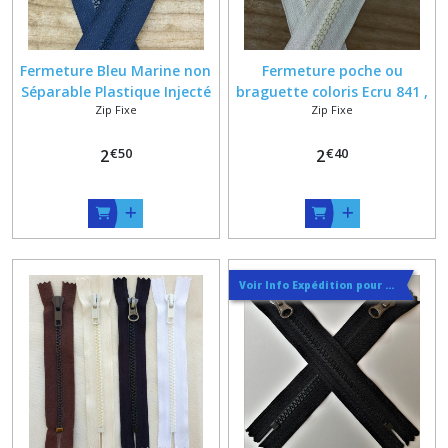
Fermeture Bleu Marine non
Fermeture poche ou
Séparable Plastique Injecté
braguette coloris Ecru 841 ,
Zip Fixe
Zip Fixe
5Vi sur Mesure Maxi 22 cm ,
Longueur sur mesure de 5 à
zip ykk 6 mm 5VI
15 cm , ykk Vislon 6 mm 5VI
€
50
€
40
2
2
Voir Info Expédition pour Régler les Frais de Port au Meilleur Prix , En haut d'ecran à Droite