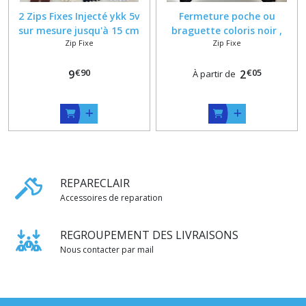
2 Zips Fixes Injecté ykk 5v
Fermeture poche ou
sur mesure jusqu'à 15 cm
braguette coloris noir ,
Zip Fixe
Zip Fixe
Longueur sur mesure de 5 à
28 cm , ykk Vislon 6 mm 5VI
€
90
€
05
9
et 5VS
2
À partir de
REPARECLAIR
Accessoires de reparation
REGROUPEMENT DES LIVRAISONS
Nous contacter par mail