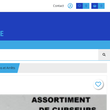
Contact
0
0
E
s et Arrêts