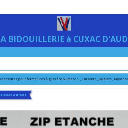
LA BIDOUILLERIE à CUXAC D'AUD
accessoires pour fermetures à glissière Numero 5 , Curseurs , Boitiers , Manchon
 d'ecran à Droite