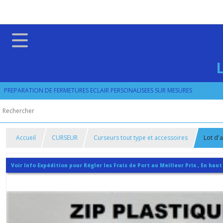
PREPARATION DE FERMETURES ECLAIR PERSONALISEES SUR MESURES
Accueil
CURSEUR
Curseurs tout type et accessoires
Lot d'
Voir Info Expédition pour Régler les Frais de Port au Meilleur Prix , En haut