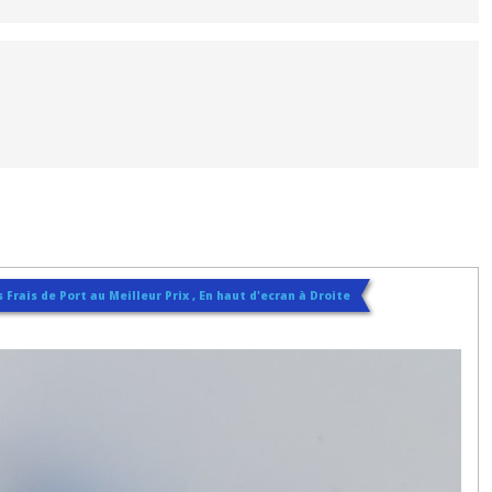
 Frais de Port au Meilleur Prix , En haut d'ecran à Droite