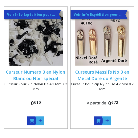
Voir Info Expédition pour Régler les Frais de Port au Meilleur Prix , En haut d'ecran à Droite
Voir Info Expédition pour Régler les Frais de Port au Meilleur Prix , En haut d'ecran à Droite
Curseur Numero 3 en Nylon
Curseurs Massifs No 3 en
Blanc ou Noir spécial
Métal Doré ou Argenté
Curseur Pour Zip Nylon De 4.2 Mm X 2
Curseur Pour Zip Nylon De 4.2 Mm X 2
glissière de 4.2 mm x 2 mm
spécial zip nylon 4.2 mm x 2
Mm
Mm
Plastique
mm
€
10
€
72
0
0
À partir de