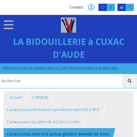
Contact
0
0
LA BIDOUILLERIE à CUXAC
D'AUDE
PREPARATION DE FERMETURES ECLAIR PERSONALISEES SUR MESURES
Accueil
CURSEUR
Curseurs pour fermetures spirales en nylon N3 à N10
Curseur pour zip nylon de 4.2 mm x 2 mm
Curseurs Rubi Auto-lock spécial glissière dentelée de 4 mm