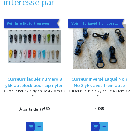
intéressé par
Voir Info Expédition pour Régler les Frais de Port au Meilleur Prix , En haut d'ecran à Droite
Voir Info Expédition pour Régler les Frais de Port au Meilleur Prix , En haut d'ecran à Droite
Curseurs laqués numero 3
Curseur Inversé Laqué Noir
ykk autolock pour zip nylon
No 3 ykk avec frein auto
Curseur Pour Zip Nylon De 4.2 Mm X 2
Curseur Pour Zip Nylon De 4.2 Mm X 2
4.2 x 2 mm dans 22 coloris
pour Zip 4.2 mm à Spirale
Mm
Mm
€
60
€
95
0
1
À partir de