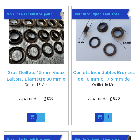
Voir Info Expédition pour Régler les Frais de Port au Meilleur Prix , En haut d'ecran à Droite
Voir Info Expédition pour Régler les Frais de Port au Meilleur Prix , En haut d'ecran à Droite
Gros Oeillets 15 mm Vieux
Oeillets Inoxidables Bronzes
Laiton , Diamètre 30 mm x
de 10 mm x 17.5 mm de
Oeillet 15 Mm
Oeillet 10 Mm
Hauteur 9 mm , Oeillet
diametre x 6 mm de
haut de gamme
hauteur avec contres
€
90
€
50
16
rondelles
0
À partir de
À partir de
Voir Info Expédition pour Régler les Frais de Port au Meilleur Prix , En haut d'ecran à Droite
Voir Info Expédition pour Régler les Frais de Port au Meilleur Prix , En haut d'ecran à Droite