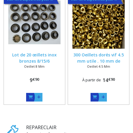
Lot de 20 œillets inox
300 Oeillets dorés vif 4.5
bronzes 8/15/6
mm utile . 10 mm de
Oeillet 8 Mm
Oeillet 4.5 Mm
diametre x 5.5 mm d
epaisseur , option pince a
€
90
€
90
9
sertir
14
À partir de
REPARECLAIR