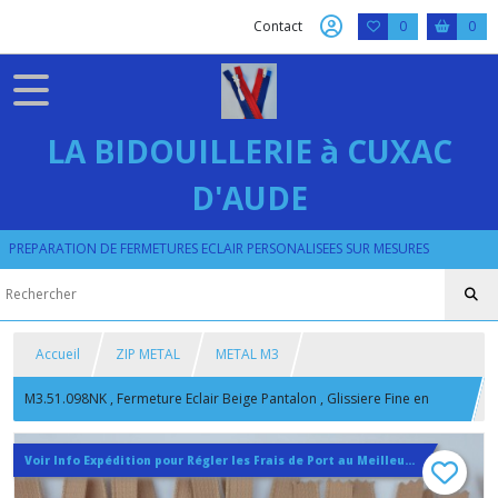
Contact
0
0
LA BIDOUILLERIE à CUXAC
D'AUDE
PREPARATION DE FERMETURES ECLAIR PERSONALISEES SUR MESURES
Accueil
ZIP METAL
METAL M3
M3.51.098NK , Fermeture Eclair Beige Pantalon , Glissiere Fine en
Métal Nickel de 4 mm , 5 6 7 8 9 10 11 12 13 14 15 cm
Voir Info Expédition pour Régler les Frais de Port au Meilleur Prix , En haut d'ecran à Droite