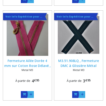
Voir Info Expédition pour Régler les Frais de Port au Meilleur Prix , En haut d'ecran à Droite
Voir Info Expédition pour Régler les Frais de Port au Meilleur Prix , En haut d'ecran à Droite
Fermeture Ailée Dorée 4
M3.51.908LQ , Fermeture
mm sur Coton Rose Délavé ,
DMC à Glissière Métal
Metal M3
Metal M3
Longueur sur mesure maxi
Laquée 4 mm , Coloris Vert
34 cm
Bleu Canard 908
€
95
€
95
4
3
À partir de
À partir de