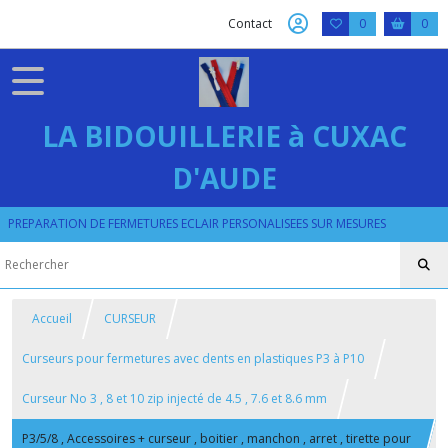
Contact
0
0
LA BIDOUILLERIE à CUXAC
D'AUDE
PREPARATION DE FERMETURES ECLAIR PERSONALISEES SUR MESURES
Accueil
CURSEUR
Curseurs pour fermetures avec dents en plastiques P3 à P10
Curseur No 3 , 8 et 10 zip injecté de 4.5 , 7.6 et 8.6 mm
P3/5/8 , Accessoires + curseur , boitier , manchon , arret , tirette pour