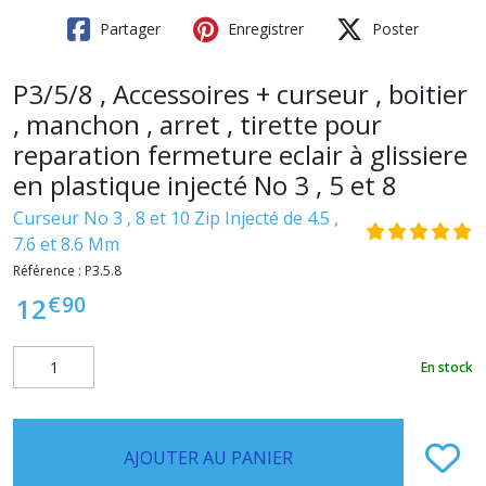
Partager
Enregistrer
Poster
P3/5/8 , Accessoires + curseur , boitier
, manchon , arret , tirette pour
reparation fermeture eclair à glissiere
en plastique injecté No 3 , 5 et 8
Curseur No 3 , 8 et 10 Zip Injecté de 4.5 ,
7.6 et 8.6 Mm
Référence :
P3.5.8
€
90
12
En stock
AJOUTER AU PANIER