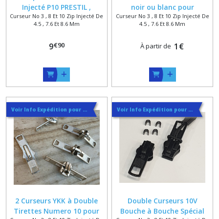
Injecté P10 PRESTIL ,
noir ou blanc pour
Curseur No 3 , 8 Et 10 Zip Injecté De
Curseur No 3 , 8 Et 10 Zip Injecté De
Curseur , Boitier , Manchon
Fermeture Plastique 7.6 et 9
4.5 , 7.6 Et 8.6 Mm
4.5 , 7.6 Et 8.6 Mm
, Arrêts , Thermocollant ,
mm
Pointe à sertir
€
90
9
1
€
À partir de
Voir Info Expédition pour Régler les Frais de Port au Meilleur Prix , En haut d'ecran à Droite
Voir Info Expédition pour Régler les Frais de Port au Meilleur Prix , En haut d'ecran à Droite
2 Curseurs YKK à Double
Double Curseurs 10V
Tirettes Numero 10 pour
Bouche à Bouche Spécial