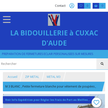
Contact
0
0
LA BIDOUILLERIE à CUXAC
D'AUDE
PREPARATION DE FERMETURES ECLAIR PERSONALISEES SUR MESURES
Accueil
ZIP METAL
METAL M3
M 3 BLANC , Petite fermeture blanche pour vétement de poupées ,
Séparable ou non , Glissiere Fine en Métal Argenté de 4.3 mm
Voir Info Expédition pour Régler les Frais de Port au Meilleur Prix , En haut d'ecran à Droite