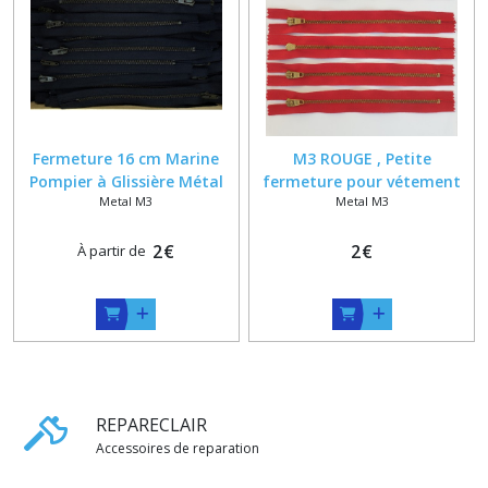
Fermeture 16 cm Marine
M3 ROUGE , Petite
Pompier à Glissière Métal
fermeture pour vétement
Metal M3
Metal M3
Bronze non Séparable pour
de poupées , Séparable ou
Pantalon
non , Glissiere Fine en Métal
2
€
laiton de 4.5 mm , 10 11 12
2
€
À partir de
13 14 15 16 17 18 19 cm
REPARECLAIR
Accessoires de reparation