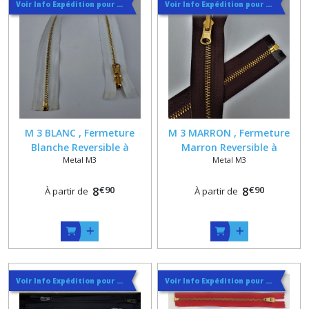
Voir Info Expédition pour Régler les Frais de Port au Meilleur Prix , En haut d'ecran à Droite
Voir Info Expédition pour Régler les Frais de Port au Meilleur Prix , En haut d'ecran à Droite
M 3 BLANC , Fermeture
M 3 MARRON , Fermeture
Blanche Reversible à
Marron Reversible à
Metal M3
Metal M3
Glissiere Fine en Métal Doré
Glissiere Fine en Métal Doré
, Séparable , Sur Mesure 20
, Séparable , Sur Mesure 20
€
90
€
90
25 30 35 40 45 50 55 60 65 70
8
25 30 35 40 45 50 55 60 65 70
8
À partir de
À partir de
75 80 cm
75 80 cm
Voir Info Expédition pour Régler les Frais de Port au Meilleur Prix , En haut d'ecran à Droite
Voir Info Expédition pour Régler les Frais de Port au Meilleur Prix , En haut d'ecran à Droite