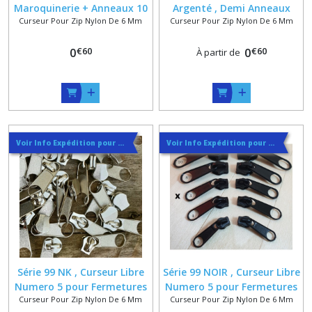
Maroquinerie + Anneaux 10
Argenté , Demi Anneaux
Curseur Pour Zip Nylon De 6 Mm
Curseur Pour Zip Nylon De 6 Mm
mm Spécial Zip Nylon
Numero 5 pour Fermeture
Spirale 6
Sac à Spirale de 6 mm
€
60
€
60
0
0
À partir de
Voir Info Expédition pour Régler les Frais de Port au Meilleur Prix , En haut d'ecran à Droite
Voir Info Expédition pour Régler les Frais de Port au Meilleur Prix , En haut d'ecran à Droite
Série 99 NK , Curseur Libre
Série 99 NOIR , Curseur Libre
Numero 5 pour Fermetures
Numero 5 pour Fermetures
Curseur Pour Zip Nylon De 6 Mm
Curseur Pour Zip Nylon De 6 Mm
Sac en Nylon Spirale de 6
Sac en Nylon Spirale de 6