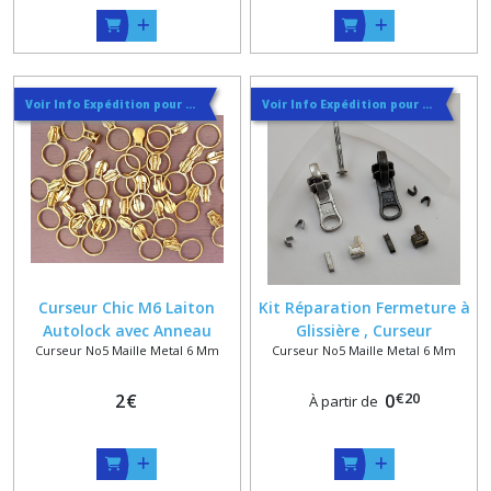
Voir Info Expédition pour Régler les Frais de Port au Meilleur Prix , En haut d'ecran à Droite
Voir Info Expédition pour Régler les Frais de Port au Meilleur Prix , En haut d'ecran à Droite
Curseur Chic M6 Laiton
Kit Réparation Fermeture à
Autolock avec Anneau
Glissière , Curseur
Curseur No5 Maille Metal 6 Mm
Curseur No5 Maille Metal 6 Mm
Fermé 19/24/3
Réversible YKK Métal 5 +
Accessoires
€
20
2
€
0
À partir de