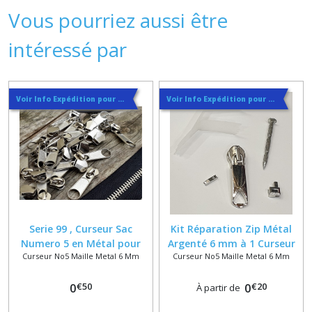
Vous pourriez aussi être
intéressé par
Voir Info Expédition pour Régler les Frais de Port au Meilleur Prix , En haut d'ecran à Droite
Voir Info Expédition pour Régler les Frais de Port au Meilleur Prix , En haut d'ecran à Droite
Serie 99 , Curseur Sac
Kit Réparation Zip Métal
Numero 5 en Métal pour
Argenté 6 mm à 1 Curseur
Curseur No5 Maille Metal 6 Mm
Curseur No5 Maille Metal 6 Mm
Fermeture à Glissière
ou Double Curseurs Bouche
Métallique 6 mm , Coloris
à Bouche Numero 5
€
50
€
20
Argent
0
0
À partir de